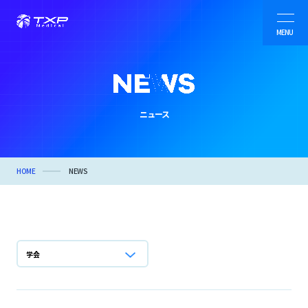
MENU
病院・自治体向けシステム
ニュース
製薬業界向けサービス
TXP Research
HOME
NEWS
会社情報
学会
ニュース
事例紹介・オウンドメディア