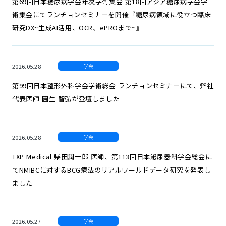
第69回日本糖尿病学会年次学術集会 第18回アジア糖尿病学会学
術集会にてランチョンセミナーを開催『糖尿病領域に役立つ臨床
研究DX~生成AI活用、OCR、ePROまで~』
2026.05.28
学会
第99回日本整形外科学会学術総会 ランチョンセミナーにて、弊社
代表医師 園生 智弘が登壇しました
2026.05.28
学会
TXP Medical 柴田潤一郎 医師、第113回日本泌尿器科学会総会に
てNMIBCに対するBCG療法のリアルワールドデータ研究を発表し
ました
2026.05.27
学会