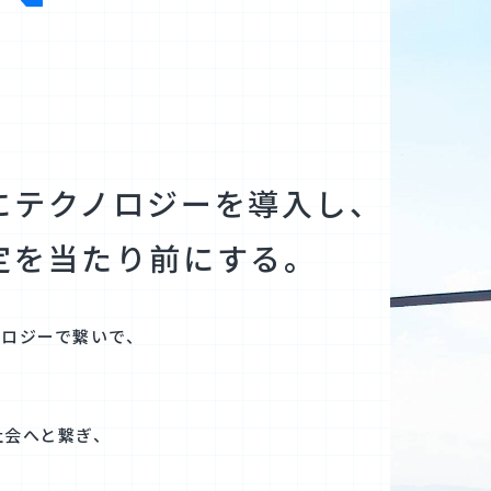
に
テクノロジーを導入し、
定を
当たり前にする。
ノロジーで繋いで、
社会へと繋ぎ、