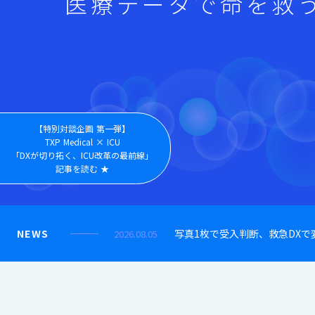
医療データで命を救
【特別対談企画 第一弾】
TXP Medical × ICU
「DXが切り拓く、ICU改革の最前線」
記事を読む ★
NEWS
写真1枚で受入判断、救急DX
2026.08.05