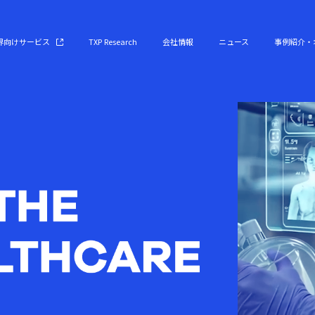
界向けサービス
TXP Research
会社情報
ニュース
事例紹介・
救急・ICUシステム
会社概要
導入事例
病院向け生成AIシステム
代表メッセージ
国家プロジェクト参画事例
救急隊／医療連携システム
経営陣紹介
オウンドメディア
臨床研究システム
メンバー紹介
TXP CLUB
オンコロジーDBシステム
私たちの思い
Webinar・イベント情報
ESG
連動企画